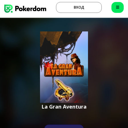
ВХОД
La Gran Aventura