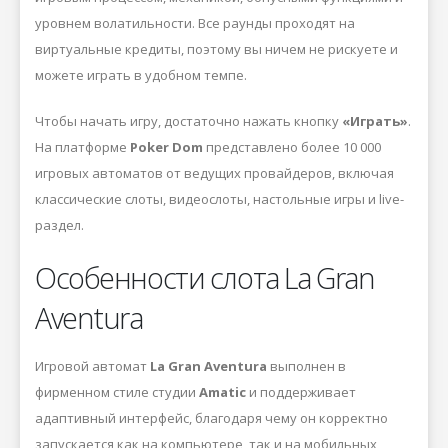
уровнем волатильности. Все раунды проходят на
виртуальные кредиты, поэтому вы ничем не рискуете и
можете играть в удобном темпе.
Чтобы начать игру, достаточно нажать кнопку
«Играть»
.
На платформе
Poker Dom
представлено более 10 000
игровых автоматов от ведущих провайдеров, включая
классические слоты, видеослоты, настольные игры и live-
раздел.
Особенности слота La Gran
Aventura
Игровой автомат
La Gran Aventura
выполнен в
фирменном стиле студии
Amatic
и поддерживает
адаптивный интерфейс, благодаря чему он корректно
запускается как на компьютере, так и на мобильных