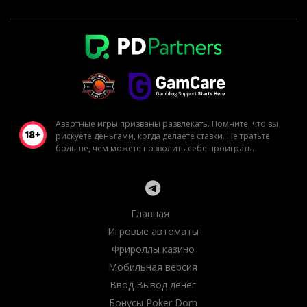
Азартные игры призваны развлекать. Помните, что вы
рискуете деньгами, когда делаете ставки. Не тратьте
больше, чем можете позволить себе проиграть.
Главная
Игровые автоматы
Фрироллы казино
Мобильная версия
Ввод Вывод денег
Бонусы Poker Dom