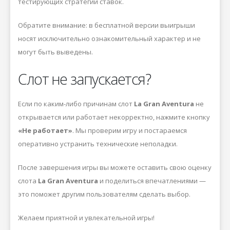
тестирующих стратегии ставок.
Обратите внимание: в бесплатной версии выигрыши
носят исключительно ознакомительный характер и не
могут быть выведены.
Слот не запускается?
Если по каким-либо причинам слот
La Gran Aventura
не
открывается или работает некорректно, нажмите кнопку
«Не работает»
. Мы проверим игру и постараемся
оперативно устранить технические неполадки.
После завершения игры вы можете оставить свою оценку
слота
La Gran Aventura
и поделиться впечатлениями —
это поможет другим пользователям сделать выбор.
Желаем приятной и увлекательной игры!