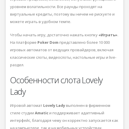
уровнем волатильности. Все раунды проходят на
виртуальные кредиты, поэтому вы ничем не рискуете и
можете играть в удобном темпе.
Чтобы начать игру, достаточно нажать кнопку
«Играть»
.
На платформе
Poker Dom
представлено более 10 000
игровых автоматов от ведущих провайдеров, включая
классические слоты, видеослоты, настольные игры и live-
раздел.
Особенности слота Lovely
Lady
Игровой автомат
Lovely Lady
выполнен в фирменном
стиле студии
Amatic
и поддерживает адаптивный
интерфейс, благодаря чему он корректно запускается как
на компьютере, так и на мобильных устройствах.