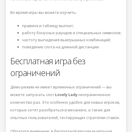
Во время игры вы можете изучить:
правила и таблицу выплат;
работу бонусных раундов и специальных символов;
частоту выпадения выигрышных комбинаций;
поведение слота на длинной дистанции.
Бесплатная игра без
ограничений
Демо-режим не имеет временных ограничений — вы
можете запускать слот
Lovely Lady
неограниченное
количество раз. Это особенно удобно для новых игроков,
которые хотят разобраться в механике, а также для
опытных пользователей, тестирующих стратегии ставок.
Обратите внимание: в бесплатной версии выигрыши