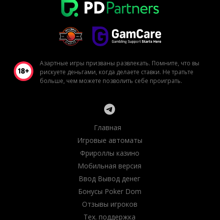
Азартные игры призваны развлекать. Помните, что вы
рискуете деньгами, когда делаете ставки. Не тратьте
больше, чем можете позволить себе проиграть.
Главная
Игровые автоматы
Фрироллы казино
Мобильная версия
Ввод Вывод денег
Бонусы Poker Dom
Отзывы игроков
Тех. поддержка