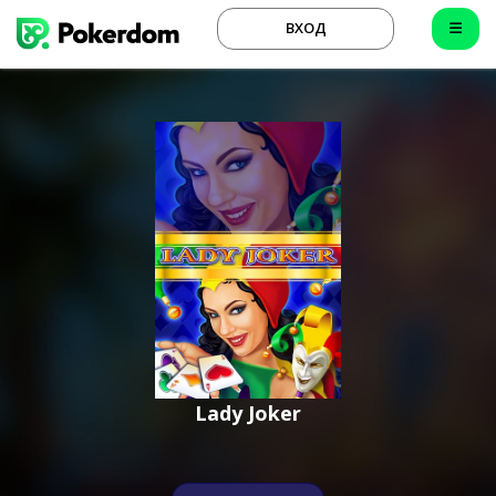
ВХОД
Lady Joker