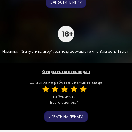
ЗАПУСТИТЬ ИГРУ
Нажимая "Запустить игру", вы подтверждаете что Вам есть 18 лет.
Открыть на весь экран
Если игра не работает, нажмите
сюда
Рейтинг
5.00
Всего оценок:
1
ИГРАТЬ НА ДЕНЬГИ