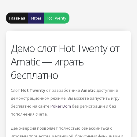
Главная
Игры
Hot Twenty
Демо слот Hot Twenty от
Amatic — играть
бесплатно
Слот
Hot Twenty
от разработчика
Amatic
доступен в
демонстрационном режиме. Вы можете запустить игру
бесплатно на сайте
Poker Dom
без регистрации и без
пополнения счёта.
Демо-версия позволяет полностью ознакомиться с
игровым процессом, механикой, бонусными функциями и