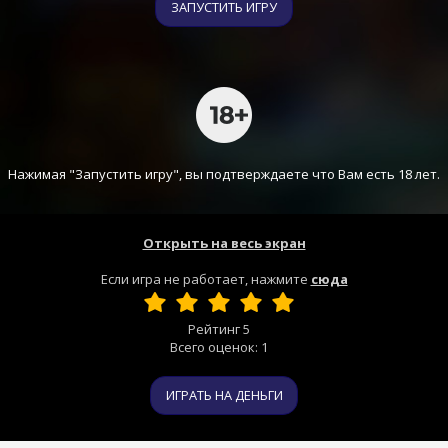
ЗАПУСТИТЬ ИГРУ
Нажимая "Запустить игру", вы подтверждаете что Вам есть 18 лет.
Открыть на весь экран
Если игра не работает, нажмите
сюда
Рейтинг
5
Всего оценок:
1
ИГРАТЬ НА ДЕНЬГИ