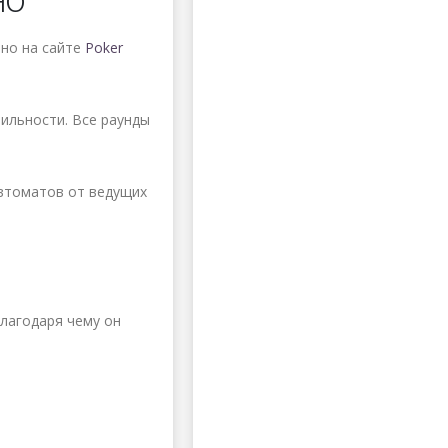
тно на сайте
Poker
ильности. Все раунды
автоматов от ведущих
лагодаря чему он