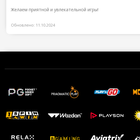
Желаем приятной и увлекательной игры!
Обновлено:
11.10.2024