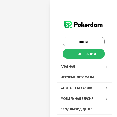
ВХОД
РЕГИСТРАЦИЯ
ГЛАВНАЯ
ИГРОВЫЕ АВТОМАТЫ
ФРИРОЛЛЫ КАЗИНО
МОБИЛЬНАЯ ВЕРСИЯ
ВВОД ВЫВОД ДЕНЕГ