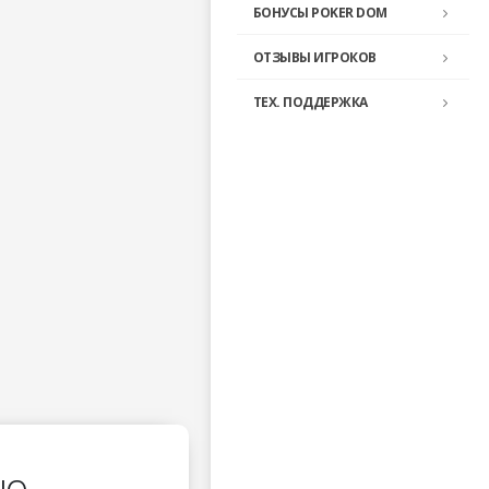
БОНУСЫ POKER DOM
ОТЗЫВЫ ИГРОКОВ
ТЕХ. ПОДДЕРЖКА
но