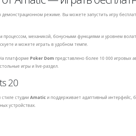
в демонстрационном режиме. Вы можете запустить игру беспла
м процессом, механикой, бонусными функциями и уровнем волат
скуете и можете играть в удобном темпе.
 На платформе
Poker Dom
представлено более 10 000 игровых 
тольные игры и live-раздел.
ts 20
 стиле студии
Amatic
и поддерживает адаптивный интерфейс, б
ных устройствах.