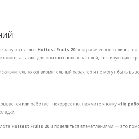
ний
е запускать слот
Hottest Fruits 20
неограниченное количество 
еханике, а также для опытных пользователей, тестирующих стра
исключительно ознакомительный характер и не могут быть выв
крывается или работает некорректно, нажмите кнопку
«Не раб
оладки.
слота
Hottest Fruits 20
и поделиться впечатлениями — это пом