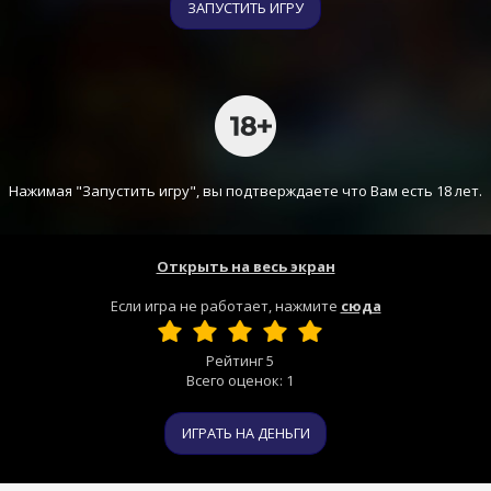
ЗАПУСТИТЬ ИГРУ
Нажимая "Запустить игру", вы подтверждаете что Вам есть 18 лет.
Открыть на весь экран
Если игра не работает, нажмите
сюда
Рейтинг
5
Всего оценок:
1
ИГРАТЬ НА ДЕНЬГИ