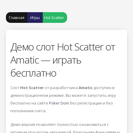
Главная
Игры
Hot Scatter
Демо слот Hot Scatter от
Amatic — играть
бесплатно
Слот
Hot Scatter
от разработчика
Amatic
доступен в
демонстрационном режиме. Вы можете запустить игру
бесплатно на сайте
Poker Dom
без регистрации и без
пополнения счёта.
Демо-версия позволяет полностью ознакомиться с
игровым процессом, механикой, бонусными функциями и