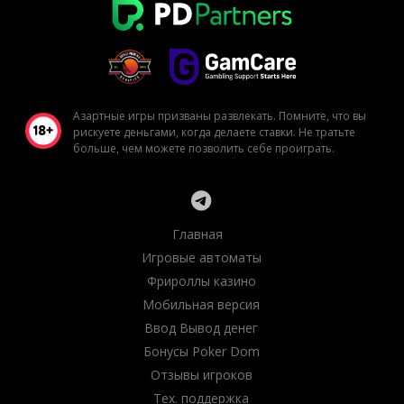
Азартные игры призваны развлекать. Помните, что вы
рискуете деньгами, когда делаете ставки. Не тратьте
больше, чем можете позволить себе проиграть.
Главная
Игровые автоматы
Фрироллы казино
Мобильная версия
Ввод Вывод денег
Бонусы Poker Dom
Отзывы игроков
Тех. поддержка