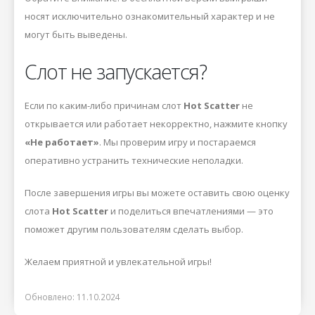
носят исключительно ознакомительный характер и не
могут быть выведены.
Слот не запускается?
Если по каким-либо причинам слот
Hot Scatter
не
открывается или работает некорректно, нажмите кнопку
«Не работает»
. Мы проверим игру и постараемся
оперативно устранить технические неполадки.
После завершения игры вы можете оставить свою оценку
слота
Hot Scatter
и поделиться впечатлениями — это
поможет другим пользователям сделать выбор.
Желаем приятной и увлекательной игры!
Обновлено:
11.10.2024