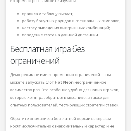
Во время игры вы можете изучить:
правила и таблицу выплат;
работу бонусных раундов и специальных символов;
частоту выпадения выигрышных комбинаций;
поведение слота на длинной дистанции.
Бесплатная игра без
ограничений
Демо-режим не имеет временных ограничений — вы
можете запускать слот
Hot Neon
неограниченное
количество раз. Это особенно удобно для новых игроков,
которые хотят разобраться в механике, а также для
опытных пользователей, тестирующих стратегии ставок.
Обратите внимание: в бесплатной версии выигрыши
носят исключительно ознакомительный характер и не