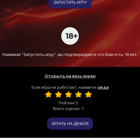
ЗАПУСТИТЬ ИГРУ
Нажимая "Запустить игру", вы подтверждаете что Вам есть 18 лет.
Открыть на весь экран
Если игра не работает, нажмите
сюда
Рейтинг
5
Всего оценок:
1
ИГРАТЬ НА ДЕНЬГИ