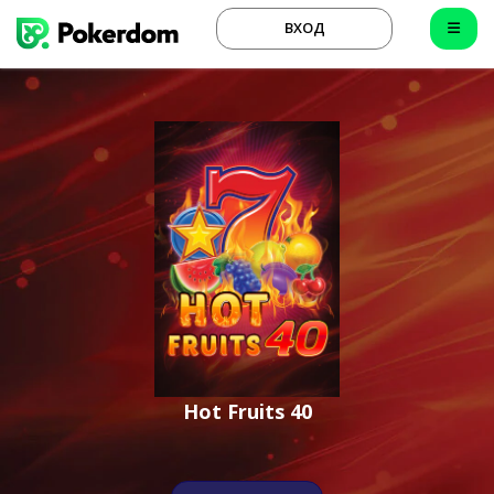
ВХОД
Hot Fruits 40