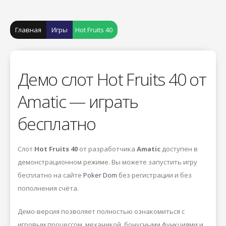
Главная
Игры
Hot Fruits 40
Демо слот Hot Fruits 40 от
Amatic — играть
бесплатно
Слот
Hot Fruits 40
от разработчика
Amatic
доступен в
демонстрационном режиме. Вы можете запустить игру
бесплатно на сайте
Poker Dom
без регистрации и без
пополнения счёта.
Демо-версия позволяет полностью ознакомиться с
игровым процессом, механикой, бонусными функциями и