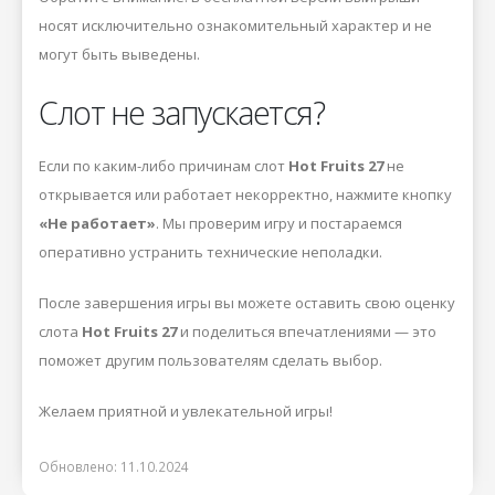
носят исключительно ознакомительный характер и не
могут быть выведены.
Слот не запускается?
Если по каким-либо причинам слот
Hot Fruits 27
не
открывается или работает некорректно, нажмите кнопку
«Не работает»
. Мы проверим игру и постараемся
оперативно устранить технические неполадки.
После завершения игры вы можете оставить свою оценку
слота
Hot Fruits 27
и поделиться впечатлениями — это
поможет другим пользователям сделать выбор.
Желаем приятной и увлекательной игры!
Обновлено:
11.10.2024