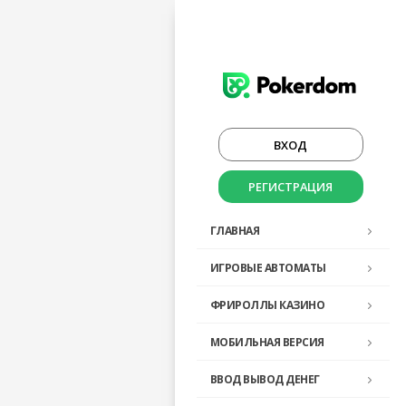
ВХОД
РЕГИСТРАЦИЯ
ГЛАВНАЯ
ИГРОВЫЕ АВТОМАТЫ
ФРИРОЛЛЫ КАЗИНО
МОБИЛЬНАЯ ВЕРСИЯ
ВВОД ВЫВОД ДЕНЕГ