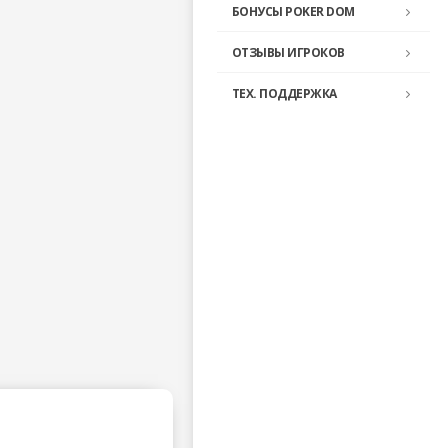
БОНУСЫ POKER DOM
ОТЗЫВЫ ИГРОКОВ
ТЕХ. ПОДДЕРЖКА