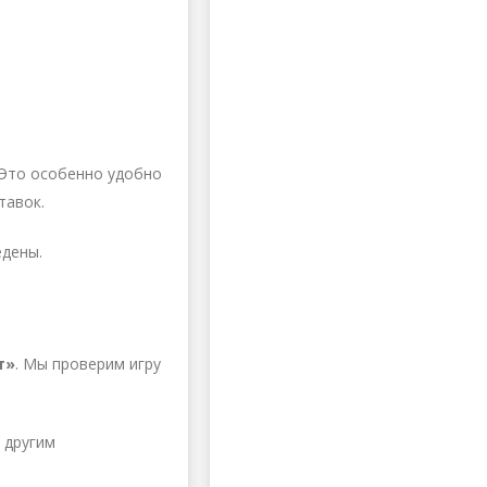
 Это особенно удобно
тавок.
едены.
т»
. Мы проверим игру
 другим