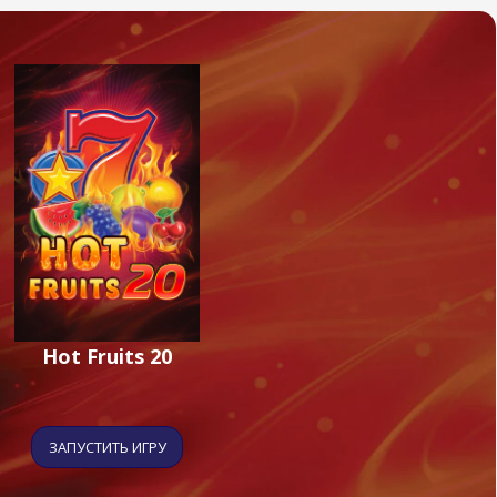
Hot Fruits 20
ЗАПУСТИТЬ ИГРУ