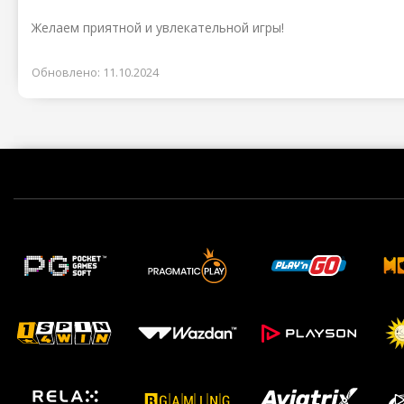
Желаем приятной и увлекательной игры!
Обновлено:
11.10.2024