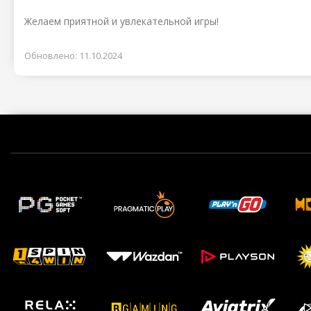
Желаем приятной и увлекательной игры!
Обновлено:
11.10.2024