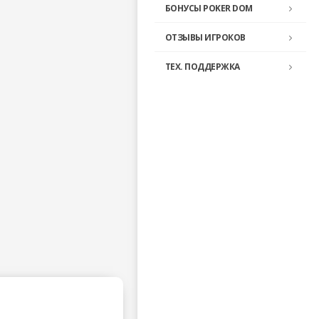
БОНУСЫ POKER DOM
ОТЗЫВЫ ИГРОКОВ
ТЕХ. ПОДДЕРЖКА