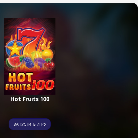
Hot Fruits 100
ЗАПУСТИТЬ ИГРУ