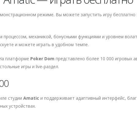
емонстрационном режиме. Вы можете запустить игру бесплатно
м процессом, механикой, бонусными функциями и уровнем волат
скуете и можете играть в удобном темпе.
 На платформе
Poker Dom
представлено более 10 000 игровых 
тольные игры и live-раздел.
100
иле студии
Amatic
и поддерживает адаптивный интерфейс, благ
ных устройствах.