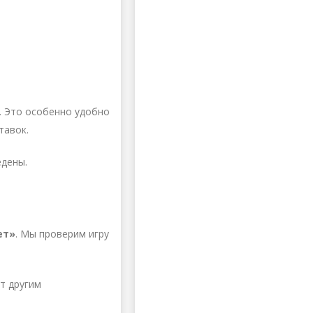
. Это особенно удобно
тавок.
едены.
ет»
. Мы проверим игру
т другим