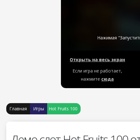
Нажимая "Запустить
Открыть на весь экран
Если игра не работает,
нажмите
сюда
Главная
Игры
Hot Fruits 100
Демо слот Hot Fruits 100 