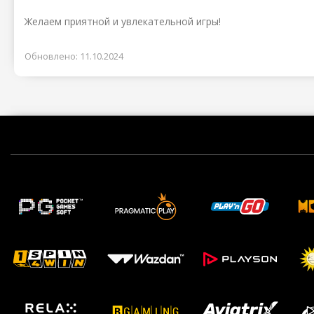
Желаем приятной и увлекательной игры!
Обновлено:
11.10.2024