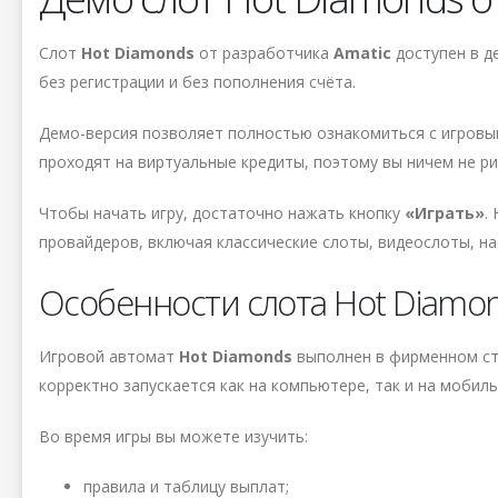
Слот
Hot Diamonds
от разработчика
Amatic
доступен в д
без регистрации и без пополнения счёта.
Демо-версия позволяет полностью ознакомиться с игровы
проходят на виртуальные кредиты, поэтому вы ничем не ри
Чтобы начать игру, достаточно нажать кнопку
«Играть»
.
провайдеров, включая классические слоты, видеослоты, нас
Особенности слота Hot Diamo
Игровой автомат
Hot Diamonds
выполнен в фирменном ст
корректно запускается как на компьютере, так и на мобиль
Во время игры вы можете изучить:
правила и таблицу выплат;