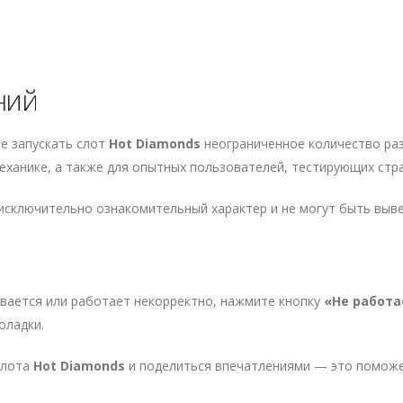
ний
е запускать слот
Hot Diamonds
неограниченное количество раз
еханике, а также для опытных пользователей, тестирующих стра
исключительно ознакомительный характер и не могут быть выв
вается или работает некорректно, нажмите кнопку
«Не работа
оладки.
слота
Hot Diamonds
и поделиться впечатлениями — это поможе