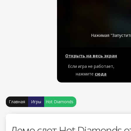
Нажимая "Запустить
Открыть на весь экран
Если игра не работает,
нажмите
сюда
Главная
Игры
Hot Diamonds
Демо слот Hot Diamonds о