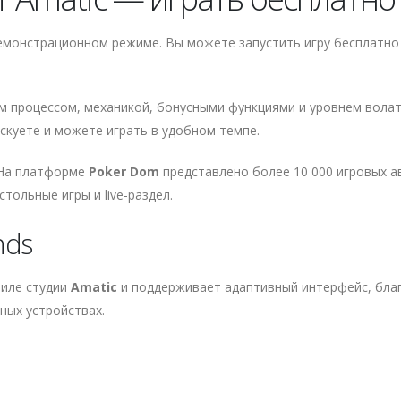
емонстрационном режиме. Вы можете запустить игру бесплатно
м процессом, механикой, бонусными функциями и уровнем волат
скуете и можете играть в удобном темпе.
 На платформе
Poker Dom
представлено более 10 000 игровых 
тольные игры и live-раздел.
nds
иле студии
Amatic
и поддерживает адаптивный интерфейс, бла
ных устройствах.