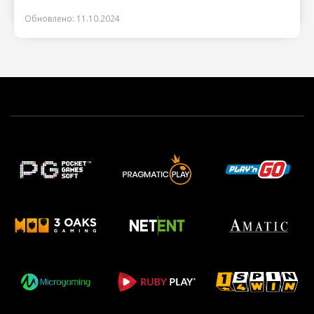
Обновлено:
11.10.2024