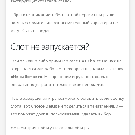
тестирующих стратегии ставок.
Обратите внимание: в бесплатной версии выигрыши
носят исключительно ознакомительный характер и не
могут быть выведены.
Слот не запускается?
Если по каким-либо причинам слот
Hot Choice Deluxe
не
открывается или работает некорректно, нажмите кнопку
«Не работает»
. Мы проверим игру и постараемся
оперативно устранить технические неполадки.
После завершения игры вы можете оставить свою оценку
слота
Hot Choice Deluxe
и поделиться впечатлениями —
это поможет другим пользователям сделать выбор.
Желаем приятной и увлекательной игры!