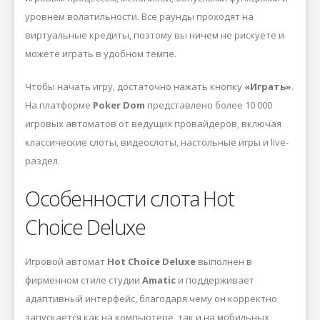
уровнем волатильности. Все раунды проходят на
виртуальные кредиты, поэтому вы ничем не рискуете и
можете играть в удобном темпе.
Чтобы начать игру, достаточно нажать кнопку
«Играть»
.
На платформе
Poker Dom
представлено более 10 000
игровых автоматов от ведущих провайдеров, включая
классические слоты, видеослоты, настольные игры и live-
раздел.
Особенности слота Hot
Choice Deluxe
Игровой автомат
Hot Choice Deluxe
выполнен в
фирменном стиле студии
Amatic
и поддерживает
адаптивный интерфейс, благодаря чему он корректно
запускается как на компьютере, так и на мобильных