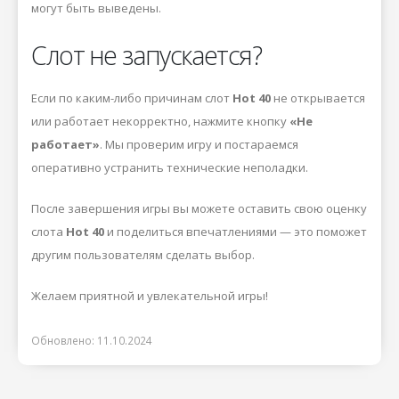
могут быть выведены.
Слот не запускается?
Если по каким-либо причинам слот
Hot 40
не открывается
или работает некорректно, нажмите кнопку
«Не
работает»
. Мы проверим игру и постараемся
оперативно устранить технические неполадки.
После завершения игры вы можете оставить свою оценку
слота
Hot 40
и поделиться впечатлениями — это поможет
другим пользователям сделать выбор.
Желаем приятной и увлекательной игры!
Обновлено:
11.10.2024