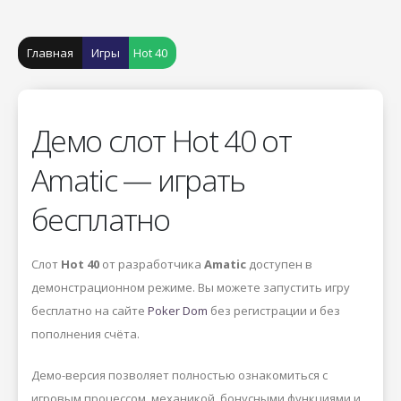
Главная
Игры
Hot 40
Демо слот Hot 40 от
Amatic — играть
бесплатно
Слот
Hot 40
от разработчика
Amatic
доступен в
демонстрационном режиме. Вы можете запустить игру
бесплатно на сайте
Poker Dom
без регистрации и без
пополнения счёта.
Демо-версия позволяет полностью ознакомиться с
игровым процессом, механикой, бонусными функциями и