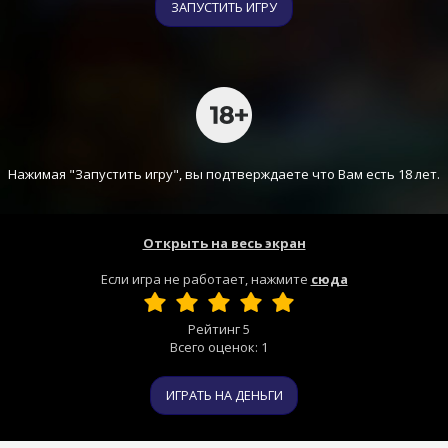
ЗАПУСТИТЬ ИГРУ
Нажимая "Запустить игру", вы подтверждаете что Вам есть 18 лет.
Открыть на весь экран
Если игра не работает, нажмите
сюда
Рейтинг
5
Всего оценок:
1
ИГРАТЬ НА ДЕНЬГИ