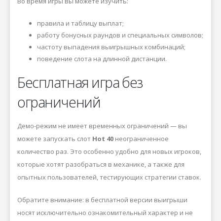
Во время игры вы можете изучить:
правила и таблицу выплат;
работу бонусных раундов и специальных символов;
частоту выпадения выигрышных комбинаций;
поведение слота на длинной дистанции.
Бесплатная игра без
ограничений
Демо-режим не имеет временных ограничений — вы
можете запускать слот
Hot 40
неограниченное
количество раз. Это особенно удобно для новых игроков,
которые хотят разобраться в механике, а также для
опытных пользователей, тестирующих стратегии ставок.
Обратите внимание: в бесплатной версии выигрыши
носят исключительно ознакомительный характер и не