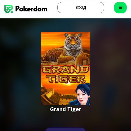
ВХОД
Grand Tiger