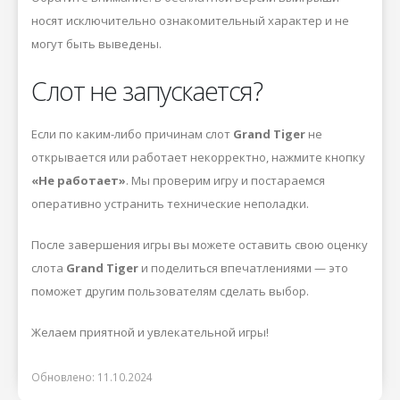
носят исключительно ознакомительный характер и не
могут быть выведены.
Слот не запускается?
Если по каким-либо причинам слот
Grand Tiger
не
открывается или работает некорректно, нажмите кнопку
«Не работает»
. Мы проверим игру и постараемся
оперативно устранить технические неполадки.
После завершения игры вы можете оставить свою оценку
слота
Grand Tiger
и поделиться впечатлениями — это
поможет другим пользователям сделать выбор.
Желаем приятной и увлекательной игры!
Обновлено:
11.10.2024