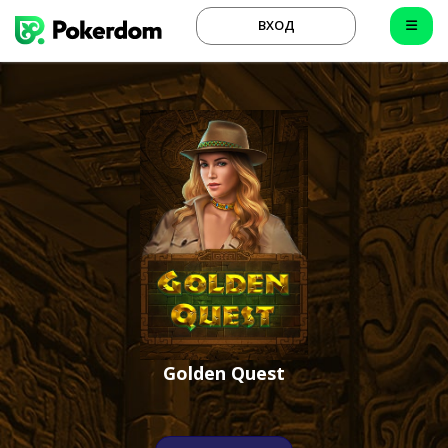
ВХОД
Golden Quest