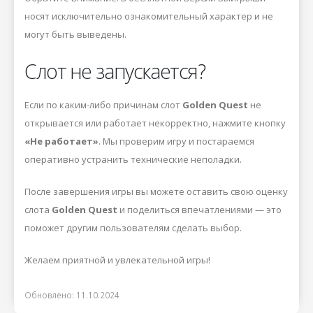
носят исключительно ознакомительный характер и не
могут быть выведены.
Слот не запускается?
Если по каким-либо причинам слот
Golden Quest
не
открывается или работает некорректно, нажмите кнопку
«Не работает»
. Мы проверим игру и постараемся
оперативно устранить технические неполадки.
После завершения игры вы можете оставить свою оценку
слота
Golden Quest
и поделиться впечатлениями — это
поможет другим пользователям сделать выбор.
Желаем приятной и увлекательной игры!
Обновлено:
11.10.2024