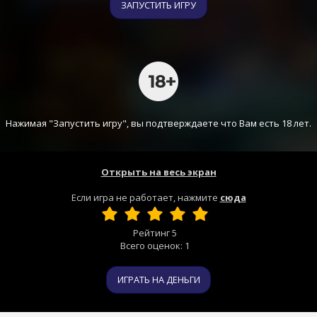
ЗАПУСТИТЬ ИГРУ
Нажимая "Запустить игру", вы подтверждаете что Вам есть 18 лет.
Открыть на весь экран
Если игра не работает, нажмите
сюда
Рейтинг
5
Всего оценок:
1
ИГРАТЬ НА ДЕНЬГИ