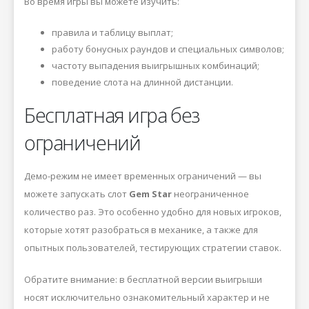
Во время игры вы можете изучить:
правила и таблицу выплат;
работу бонусных раундов и специальных символов;
частоту выпадения выигрышных комбинаций;
поведение слота на длинной дистанции.
Бесплатная игра без
ограничений
Демо-режим не имеет временных ограничений — вы
можете запускать слот
Gem Star
неограниченное
количество раз. Это особенно удобно для новых игроков,
которые хотят разобраться в механике, а также для
опытных пользователей, тестирующих стратегии ставок.
Обратите внимание: в бесплатной версии выигрыши
носят исключительно ознакомительный характер и не