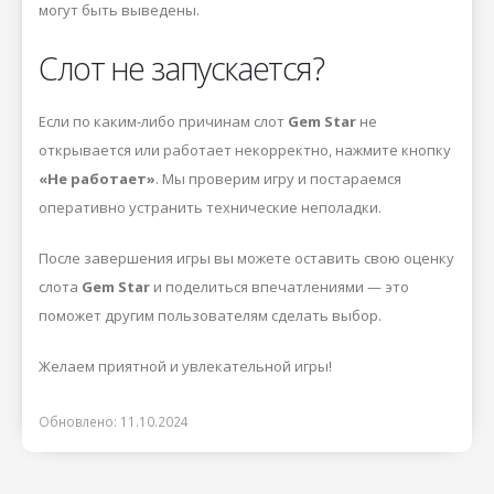
могут быть выведены.
Слот не запускается?
Если по каким-либо причинам слот
Gem Star
не
открывается или работает некорректно, нажмите кнопку
«Не работает»
. Мы проверим игру и постараемся
оперативно устранить технические неполадки.
После завершения игры вы можете оставить свою оценку
слота
Gem Star
и поделиться впечатлениями — это
поможет другим пользователям сделать выбор.
Желаем приятной и увлекательной игры!
Обновлено:
11.10.2024