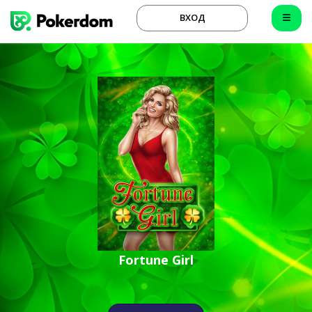
ВХОД
Fortune Girl