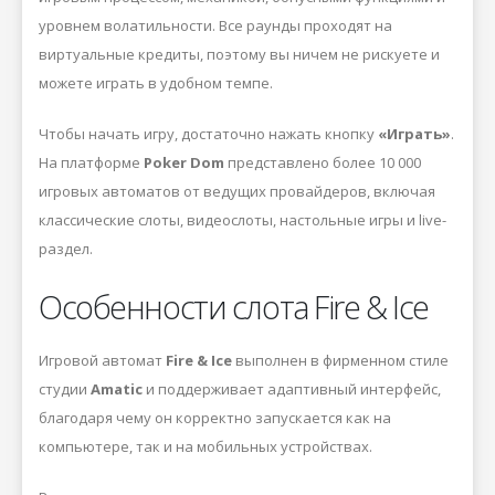
уровнем волатильности. Все раунды проходят на
виртуальные кредиты, поэтому вы ничем не рискуете и
можете играть в удобном темпе.
Чтобы начать игру, достаточно нажать кнопку
«Играть»
.
На платформе
Poker Dom
представлено более 10 000
игровых автоматов от ведущих провайдеров, включая
классические слоты, видеослоты, настольные игры и live-
раздел.
Особенности слота Fire & Ice
Игровой автомат
Fire & Ice
выполнен в фирменном стиле
студии
Amatic
и поддерживает адаптивный интерфейс,
благодаря чему он корректно запускается как на
компьютере, так и на мобильных устройствах.