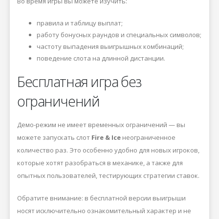
Во время игры вы можете изучить:
правила и таблицу выплат;
работу бонусных раундов и специальных символов;
частоту выпадения выигрышных комбинаций;
поведение слота на длинной дистанции.
Бесплатная игра без
ограничений
Демо-режим не имеет временных ограничений — вы
можете запускать слот
Fire & Ice
неограниченное
количество раз. Это особенно удобно для новых игроков,
которые хотят разобраться в механике, а также для
опытных пользователей, тестирующих стратегии ставок.
Обратите внимание: в бесплатной версии выигрыши
носят исключительно ознакомительный характер и не