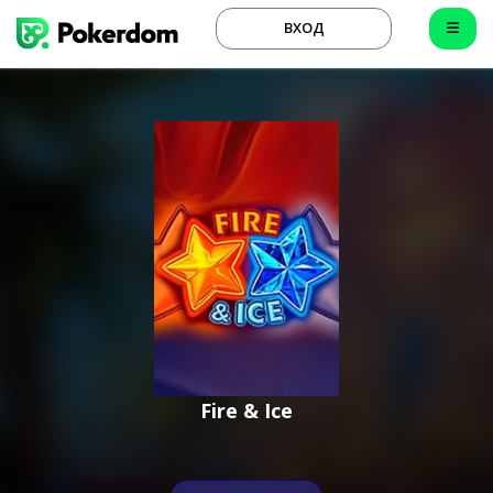
ВХОД
Fire & Ice