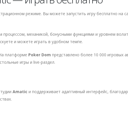
страционном режиме. Вы можете запустить игру бесплатно на с
м процессом, механикой, бонусными функциями и уровнем волат
скуете и можете играть в удобном темпе.
 На платформе
Poker Dom
представлено более 10 000 игровых 
тольные игры и live-раздел.
студии
Amatic
и поддерживает адаптивный интерфейс, благодар
ствах.