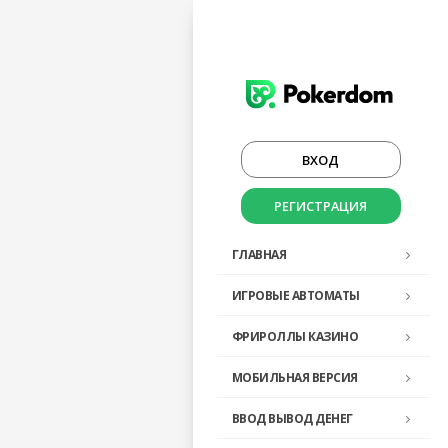
ВХОД
РЕГИСТРАЦИЯ
ГЛАВНАЯ
ИГРОВЫЕ АВТОМАТЫ
ФРИРОЛЛЫ КАЗИНО
МОБИЛЬНАЯ ВЕРСИЯ
ВВОД ВЫВОД ДЕНЕГ