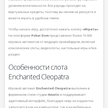
уровнем волатильности. Все раунды проходят на
виртуальные кредиты, поэтому вы ничем не рискуете и
можете играть в удобном темпе.
Чтобы начать игру, достаточно нажать кнопку
«Играть»
.
На платформе
Poker Dom
представлено более 10 000
игровых автоматов от ведущих провайдеров, включая
классические слоты, видеослоты, настольные игры и live-
раздел.
Особенности слота
Enchanted Cleopatra
Игровой автомат
Enchanted Cleopatra
выполнен в
фирменном стиле студии
Amatic
и поддерживает
адаптивный интерфейс, благодаря чему он корректно
запускается как на компьютере, так и на мобильных