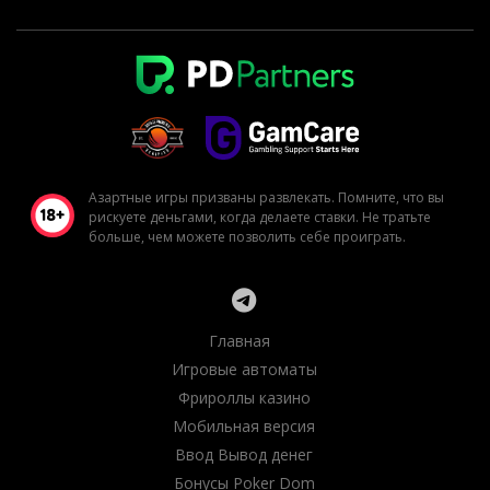
Азартные игры призваны развлекать. Помните, что вы
рискуете деньгами, когда делаете ставки. Не тратьте
больше, чем можете позволить себе проиграть.
Главная
Игровые автоматы
Фрироллы казино
Мобильная версия
Ввод Вывод денег
Бонусы Poker Dom