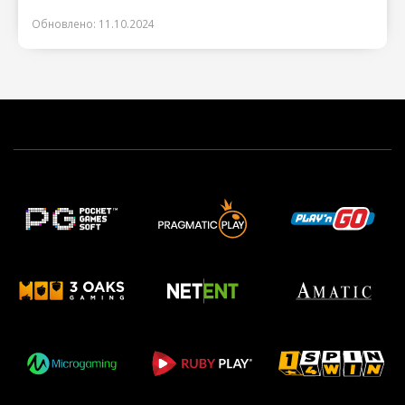
Обновлено:
11.10.2024