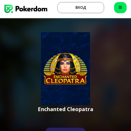
ВХОД
Enchanted Cleopatra