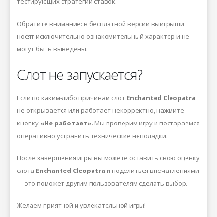
тестирующих стратегии ставок.
Обратите внимание: в бесплатной версии выигрыши
носят исключительно ознакомительный характер и не
могут быть выведены.
Слот не запускается?
Если по каким-либо причинам слот
Enchanted Cleopatra
не открывается или работает некорректно, нажмите
кнопку
«Не работает»
. Мы проверим игру и постараемся
оперативно устранить технические неполадки.
После завершения игры вы можете оставить свою оценку
слота
Enchanted Cleopatra
и поделиться впечатлениями
— это поможет другим пользователям сделать выбор.
Желаем приятной и увлекательной игры!