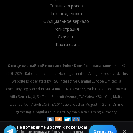
Отзывы игроков
Тех. поддержка
Официальное зеркало
Регистрация
Скачать
Карта сайта
Официальный сайт казино Poker Dom
Все права защищены ©
2001-2026, Rational Intellectual Holdings Limited. All rights reserved. This
website is operated by TSG Interactive Gaming Europe Limited, a
company registered in Malta under No. C54266, with registered office at
Villa Seminia, 8, Sir Temi Zammit Avenue, Ta’ Xbiex, XBX 1011, Malta.
License No. MGA/B2C/213/2011, awarded on August 1, 2018. Online
gambling is regulated in Malta by the Malta Gaming Authority.
Не потеряйте доступ к Poker Dom
© 2026 All rights reserved.
✕
Открыть
Рабочие зеркала и бонусы - в нашем