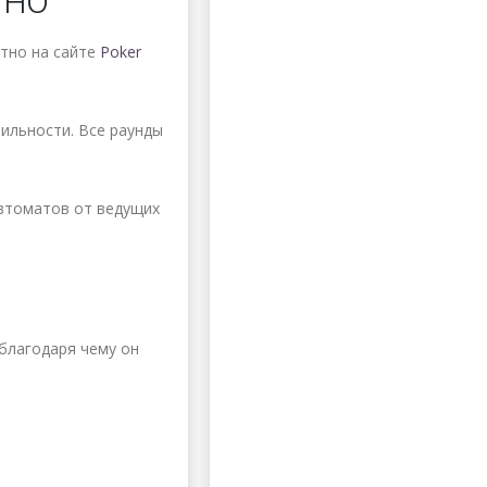
тно на сайте
Poker
ильности. Все раунды
автоматов от ведущих
благодаря чему он