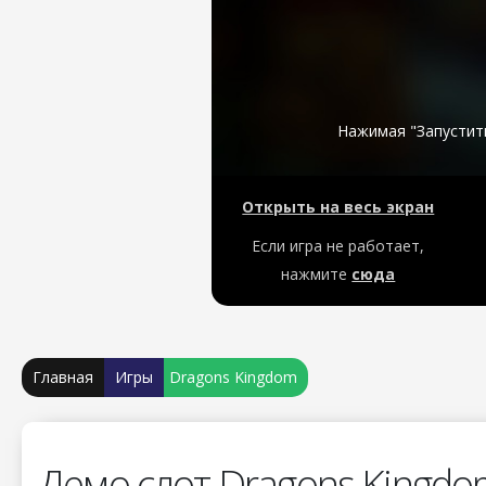
Нажимая "Запустить
Открыть на весь экран
Если игра не работает,
нажмите
сюда
Главная
Игры
Dragons Kingdom
Демо слот Dragons Kingdo