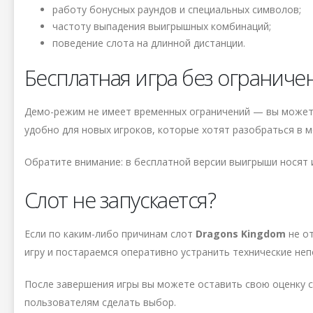
работу бонусных раундов и специальных символов;
частоту выпадения выигрышных комбинаций;
поведение слота на длинной дистанции.
Бесплатная игра без ограниче
Демо-режим не имеет временных ограничений — вы может
удобно для новых игроков, которые хотят разобраться в м
Обратите внимание: в бесплатной версии выигрыши носят 
Слот не запускается?
Если по каким-либо причинам слот
Dragons Kingdom
не от
игру и постараемся оперативно устранить технические неп
После завершения игры вы можете оставить свою оценку 
пользователям сделать выбор.