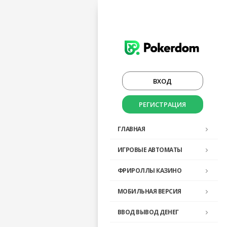
ВХОД
РЕГИСТРАЦИЯ
ГЛАВНАЯ
ИГРОВЫЕ АВТОМАТЫ
ФРИРОЛЛЫ КАЗИНО
МОБИЛЬНАЯ ВЕРСИЯ
ВВОД ВЫВОД ДЕНЕГ