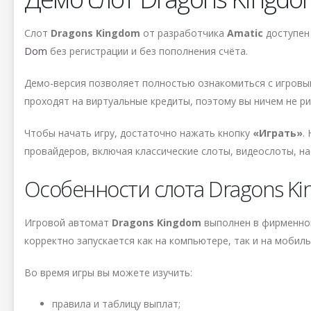
Слот
Dragons Kingdom
от разработчика
Amatic
доступен
Dom
без регистрации и без пополнения счёта.
Демо-версия позволяет полностью ознакомиться с игровы
проходят на виртуальные кредиты, поэтому вы ничем не ри
Чтобы начать игру, достаточно нажать кнопку
«Играть»
.
провайдеров, включая классические слоты, видеослоты, нас
Особенности слота Dragons K
Игровой автомат
Dragons Kingdom
выполнен в фирменно
корректно запускается как на компьютере, так и на мобиль
Во время игры вы можете изучить:
правила и таблицу выплат;