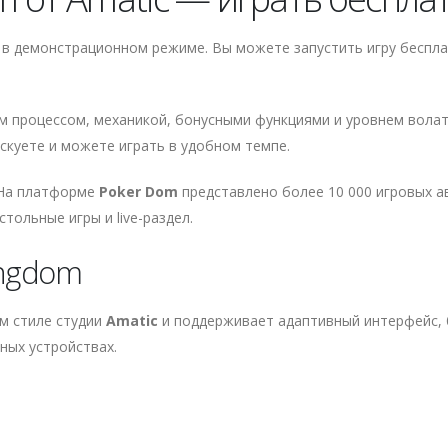
 в демонстрационном режиме. Вы можете запустить игру беспла
м процессом, механикой, бонусными функциями и уровнем волат
скуете и можете играть в удобном темпе.
 На платформе
Poker Dom
представлено более 10 000 игровых 
тольные игры и live-раздел.
ingdom
м стиле студии
Amatic
и поддерживает адаптивный интерфейс, 
ных устройствах.