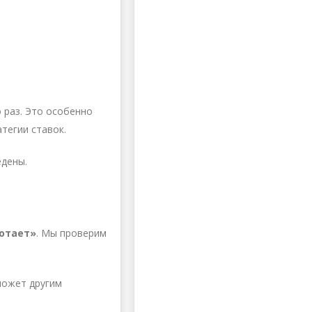
 раз. Это особенно
тегии ставок.
едены.
отает»
. Мы проверим
может другим