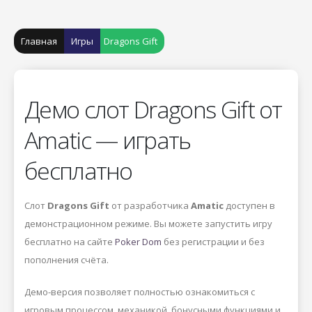
Главная
Игры
Dragons Gift
Демо слот Dragons Gift от
Amatic — играть
бесплатно
Слот
Dragons Gift
от разработчика
Amatic
доступен в
демонстрационном режиме. Вы можете запустить игру
бесплатно на сайте
Poker Dom
без регистрации и без
пополнения счёта.
Демо-версия позволяет полностью ознакомиться с
игровым процессом, механикой, бонусными функциями и