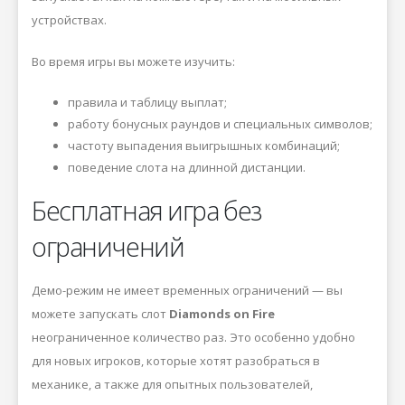
устройствах.
Во время игры вы можете изучить:
правила и таблицу выплат;
работу бонусных раундов и специальных символов;
частоту выпадения выигрышных комбинаций;
поведение слота на длинной дистанции.
Бесплатная игра без
ограничений
Демо-режим не имеет временных ограничений — вы
можете запускать слот
Diamonds on Fire
неограниченное количество раз. Это особенно удобно
для новых игроков, которые хотят разобраться в
механике, а также для опытных пользователей,