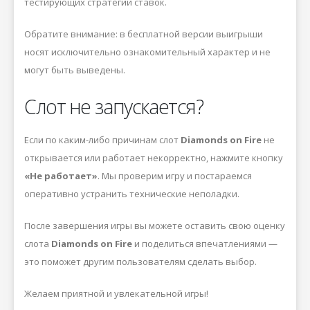
тестирующих стратегии ставок.
Обратите внимание: в бесплатной версии выигрыши
носят исключительно ознакомительный характер и не
могут быть выведены.
Слот не запускается?
Если по каким-либо причинам слот
Diamonds on Fire
не
открывается или работает некорректно, нажмите кнопку
«Не работает»
. Мы проверим игру и постараемся
оперативно устранить технические неполадки.
После завершения игры вы можете оставить свою оценку
слота
Diamonds on Fire
и поделиться впечатлениями —
это поможет другим пользователям сделать выбор.
Желаем приятной и увлекательной игры!