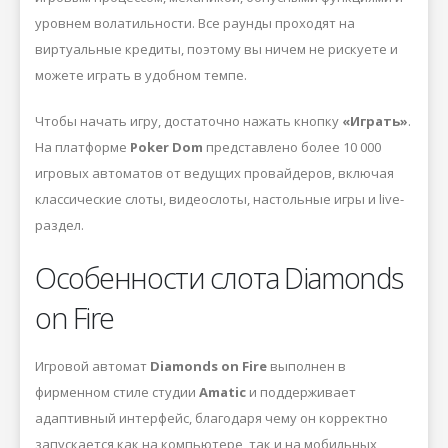
уровнем волатильности. Все раунды проходят на
виртуальные кредиты, поэтому вы ничем не рискуете и
можете играть в удобном темпе.
Чтобы начать игру, достаточно нажать кнопку
«Играть»
.
На платформе
Poker Dom
представлено более 10 000
игровых автоматов от ведущих провайдеров, включая
классические слоты, видеослоты, настольные игры и live-
раздел.
Особенности слота Diamonds
on Fire
Игровой автомат
Diamonds on Fire
выполнен в
фирменном стиле студии
Amatic
и поддерживает
адаптивный интерфейс, благодаря чему он корректно
запускается как на компьютере, так и на мобильных