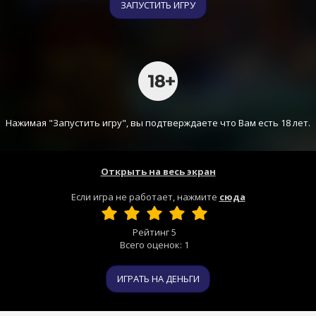
ЗАПУСТИТЬ ИГРУ
Нажимая "Запустить игру", вы подтверждаете что Вам есть 18 лет.
Открыть на весь экран
Если игра не работает, нажмите
сюда
Рейтинг
5
Всего оценок:
1
ИГРАТЬ НА ДЕНЬГИ