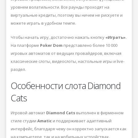
уровнем волатильности. Все раунды проходят на
виртуальные кредиты, поэтому вы ничем не рискуете и
можете играть в удобном темпе.
Чтобы начать игру, достаточно нажать кнопку
«Играть»
.
На платформе
Poker Dom
представлено более 10 000
игровых автоматов от ведущих провайдеров, включая
классические слоты, видеослоты, настольные игры и live-
раздел.
Особенности слота Diamond
Cats
Игровой автомат
Diamond Cats
выполнен в фирменном
стиле студии
Amatic
и поддерживает адаптивный
интерфейс, благодаря чему он корректно запускается как
на компьютере, так и на мобильных устройствах.