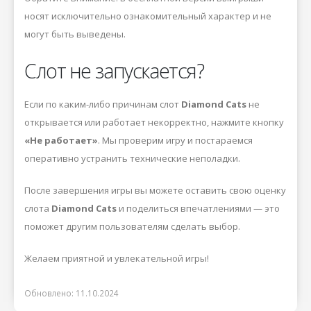
носят исключительно ознакомительный характер и не
могут быть выведены.
Слот не запускается?
Если по каким-либо причинам слот
Diamond Cats
не
открывается или работает некорректно, нажмите кнопку
«Не работает»
. Мы проверим игру и постараемся
оперативно устранить технические неполадки.
После завершения игры вы можете оставить свою оценку
слота
Diamond Cats
и поделиться впечатлениями — это
поможет другим пользователям сделать выбор.
Желаем приятной и увлекательной игры!
Обновлено:
11.10.2024