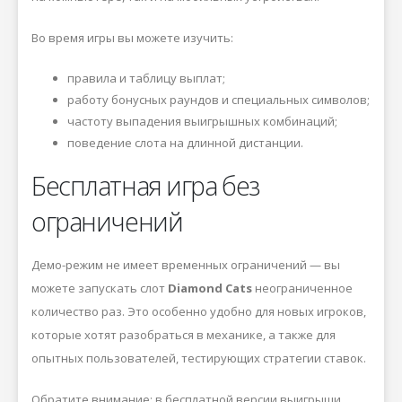
Во время игры вы можете изучить:
правила и таблицу выплат;
работу бонусных раундов и специальных символов;
частоту выпадения выигрышных комбинаций;
поведение слота на длинной дистанции.
Бесплатная игра без
ограничений
Демо-режим не имеет временных ограничений — вы
можете запускать слот
Diamond Cats
неограниченное
количество раз. Это особенно удобно для новых игроков,
которые хотят разобраться в механике, а также для
опытных пользователей, тестирующих стратегии ставок.
Обратите внимание: в бесплатной версии выигрыши