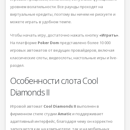
уровнем волатильности. Все раунды проходят на
виртуальные кредиты, поэтому вы ничем не рискуете и
можете играть в удобном темпе.
Чтобы начать игру, достаточно нажать кнопку
«Играть»
.
На платформе
Poker Dom
представлено более 10 000
игровых автоматов от ведущих провайдеров, включая
классические слоты, видеослоты, настольные игры и live-
раздел.
Особенности слота Cool
Diamonds II
Игровой автомат
Cool Diamonds II
выполнен в
фирменном стиле студии
Amatic
и поддерживает
адаптивный интерфейс, благодаря чему он корректно
запускается как на компьютере, так и на мобильных