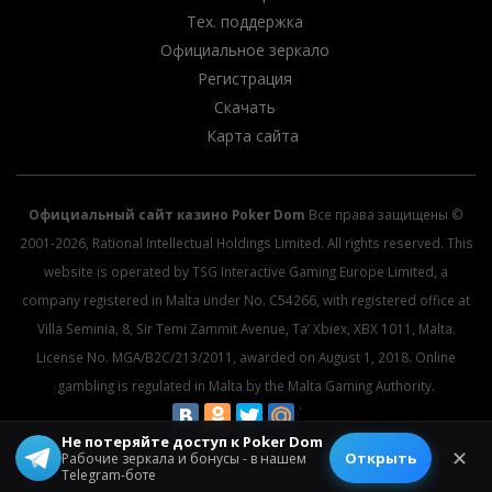
Тех. поддержка
Официальное зеркало
Регистрация
Скачать
Карта сайта
Официальный сайт казино Poker Dom
Все права защищены ©
2001-2026, Rational Intellectual Holdings Limited. All rights reserved. This
website is operated by TSG Interactive Gaming Europe Limited, a
company registered in Malta under No. C54266, with registered office at
Villa Seminia, 8, Sir Temi Zammit Avenue, Ta’ Xbiex, XBX 1011, Malta.
License No. MGA/B2C/213/2011, awarded on August 1, 2018. Online
gambling is regulated in Malta by the Malta Gaming Authority.
Не потеряйте доступ к Poker Dom
© 2026 All rights reserved.
✕
Открыть
Рабочие зеркала и бонусы - в нашем
Telegram-боте