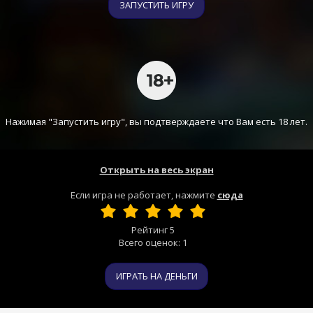
ЗАПУСТИТЬ ИГРУ
Нажимая "Запустить игру", вы подтверждаете что Вам есть 18 лет.
Открыть на весь экран
Если игра не работает, нажмите
сюда
Рейтинг
5
Всего оценок:
1
ИГРАТЬ НА ДЕНЬГИ