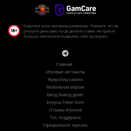
Азартные игры призваны развлекать. Помните, что вы
рискуете деньгами, когда делаете ставки. Не тратьте
больше, чем можете позволить себе проиграть.
Главная
Игровые автоматы
Фрироллы казино
Мобильная версия
Ввод Вывод денег
Бонусы Poker Dom
Отзывы игроков
Тех. поддержка
Официальное зеркало