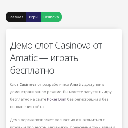
Главная
Игры
Casinova
Демо слот Casinova от
Amatic — играть
бесплатно
Слот
Casinova
от разработчика
Amatic
доступен в
демонстрационном режиме. Вы можете запустить игру
бесплатно на сайте
Poker Dom
без регистрации и без
пополнения счёта.
Демо-версия позволяет полностью ознакомиться с
игровым процессом, механикой, бонусными функциями и