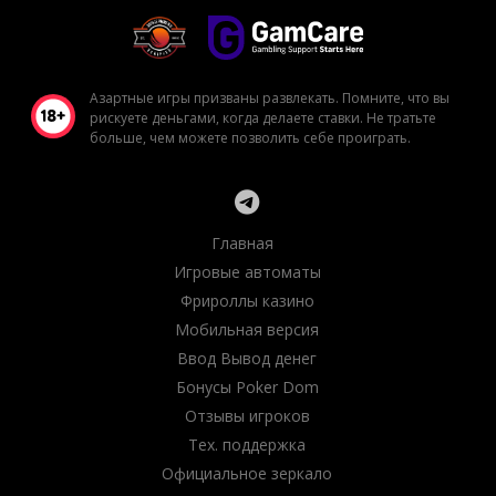
Азартные игры призваны развлекать. Помните, что вы
рискуете деньгами, когда делаете ставки. Не тратьте
больше, чем можете позволить себе проиграть.
Главная
Игровые автоматы
Фрироллы казино
Мобильная версия
Ввод Вывод денег
Бонусы Poker Dom
Отзывы игроков
Тех. поддержка
Официальное зеркало