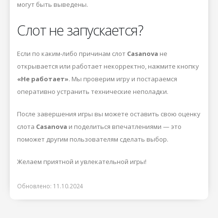
могут быть выведены.
Слот не запускается?
Если по каким-либо причинам слот
Casanova
не
открывается или работает некорректно, нажмите кнопку
«Не работает»
. Мы проверим игру и постараемся
оперативно устранить технические неполадки.
После завершения игры вы можете оставить свою оценку
слота
Casanova
и поделиться впечатлениями — это
поможет другим пользователям сделать выбор.
Желаем приятной и увлекательной игры!
Обновлено:
11.10.2024