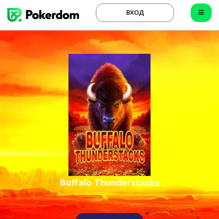
ВХОД
Buffalo Thunderstacks