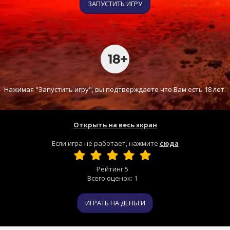
ЗАПУСТИТЬ ИГРУ
Нажимая "Запустить игру", вы подтверждаете что Вам есть 18 лет.
Открыть на весь экран
Если игра не работает, нажмите
сюда
Рейтинг
5
Всего оценок:
1
ИГРАТЬ НА ДЕНЬГИ