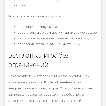
устройствах.
Во время игры вы можете изучить:
правила и таблицу выплат;
работу бонусных раундов и специальных символов;
частоту выпадения выигрышных комбинаций;
поведение слота на длинной дистанции.
Бесплатная игра без
ограничений
Демо-режим не имеет временных ограничений — вы
можете запускать слот
Buffalo Thunderstacks
неограниченное количество раз. Это особенно удобно
для новых игроков, которые хотят разобраться в
механике, а также для опытных пользователей,