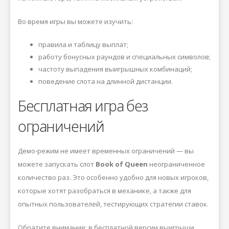
Во время игры вы можете изучить:
правила и таблицу выплат;
работу бонусных раундов и специальных символов;
частоту выпадения выигрышных комбинаций;
поведение слота на длинной дистанции.
Бесплатная игра без
ограничений
Демо-режим не имеет временных ограничений — вы
можете запускать слот
Book of Queen
неограниченное
количество раз. Это особенно удобно для новых игроков,
которые хотят разобраться в механике, а также для
опытных пользователей, тестирующих стратегии ставок.
Обратите внимание: в бесплатной версии выигрыши