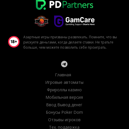
Азартные игры призваны развлекать. Помните, что вы
рискуете деньгами, когда делаете ставки. Не тратьте
больше, чем можете позволить себе проиграть.
Главная
Игровые автоматы
Фрироллы казино
Мобильная версия
Ввод Вывод денег
Бонусы Poker Dom
Отзывы игроков
Тех. поддержка