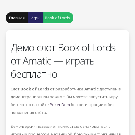
Главная
Игры
Book of Lords
Демо слот Book of Lords
от Amatic — играть
бесплатно
Слот
Book of Lords
от разработчика
Amatic
доступен в
демонстрационном режиме. Вы можете запустить игру
бесплатно на сайте
Poker Dom
без регистрации и без
пополнения счёта.
Демо-версия позволяет полностью ознакомиться с
игровым процессом, механикой, бонусными функциями и