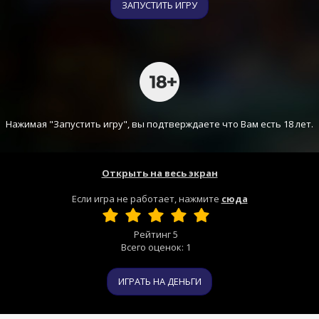
ЗАПУСТИТЬ ИГРУ
Нажимая "Запустить игру", вы подтверждаете что Вам есть 18 лет.
Открыть на весь экран
Если игра не работает, нажмите
сюда
Рейтинг
5
Всего оценок:
1
ИГРАТЬ НА ДЕНЬГИ