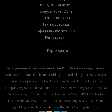
Ввод Вывод денег
Бонусы Poker Dom
Отзывы игроков
Тех. поддержка
Официальное зеркало
Регистрация
Скачать
Карта сайта
Официальный сайт казино Poker Dom
Все права защищены ©
2001-2026, Rational Intellectual Holdings Limited. All rights reserved. This
website is operated by TSG Interactive Gaming Europe Limited, a
company registered in Malta under No. C54266, with registered office at
Villa Seminia, 8, Sir Temi Zammit Avenue, Ta’ Xbiex, XBX 1011, Malta.
License No. MGA/B2C/213/2011, awarded on August 1, 2018. Online
gambling is regulated in Malta by the Malta Gaming Authority.