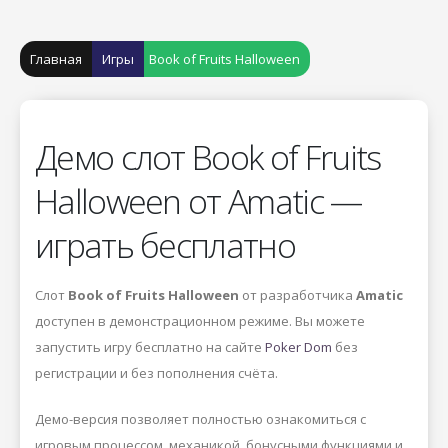
Главная
Игры
Book of Fruits Halloween
Демо слот Book of Fruits
Halloween от Amatic —
играть бесплатно
Слот
Book of Fruits Halloween
от разработчика
Amatic
доступен в демонстрационном режиме. Вы можете
запустить игру бесплатно на сайте
Poker Dom
без
регистрации и без пополнения счёта.
Демо-версия позволяет полностью ознакомиться с
игровым процессом, механикой, бонусными функциями и