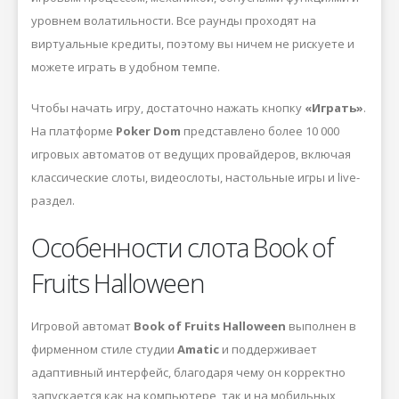
уровнем волатильности. Все раунды проходят на
виртуальные кредиты, поэтому вы ничем не рискуете и
можете играть в удобном темпе.
Чтобы начать игру, достаточно нажать кнопку
«Играть»
.
На платформе
Poker Dom
представлено более 10 000
игровых автоматов от ведущих провайдеров, включая
классические слоты, видеослоты, настольные игры и live-
раздел.
Особенности слота Book of
Fruits Halloween
Игровой автомат
Book of Fruits Halloween
выполнен в
фирменном стиле студии
Amatic
и поддерживает
адаптивный интерфейс, благодаря чему он корректно
запускается как на компьютере, так и на мобильных