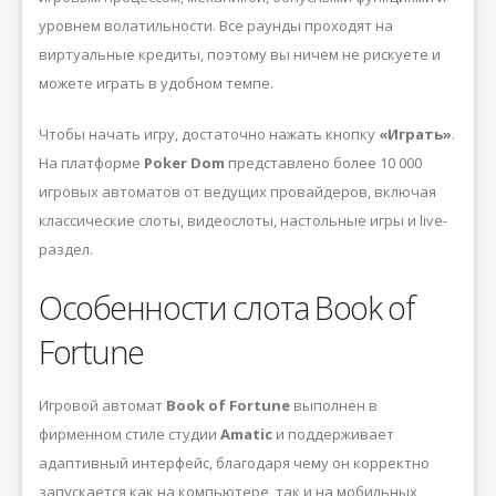
уровнем волатильности. Все раунды проходят на
виртуальные кредиты, поэтому вы ничем не рискуете и
можете играть в удобном темпе.
Чтобы начать игру, достаточно нажать кнопку
«Играть»
.
На платформе
Poker Dom
представлено более 10 000
игровых автоматов от ведущих провайдеров, включая
классические слоты, видеослоты, настольные игры и live-
раздел.
Особенности слота Book of
Fortune
Игровой автомат
Book of Fortune
выполнен в
фирменном стиле студии
Amatic
и поддерживает
адаптивный интерфейс, благодаря чему он корректно
запускается как на компьютере, так и на мобильных