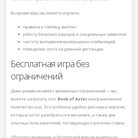
Во время игры вы можете изучить:
правила и таблицу выплат;
работу бонусных раундов и специальных символов;
частоту выпадения выигрышных комбинаций;
поведение слота на длинной дистанции.
Бесплатная игра без
ограничений
Демо-режим не имеет временных ограничений — вы
можете запускать слот
Book of Aztec
неограниченное
количество раз. Это особенно удобно для новых игроков,
которые хотят разобраться в механике, а также для
опытных пользователей, тестирующих стратегии ставок.
Обратите внимание: в бесплатной версии выигрыши