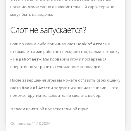
носят исключительно ознакомительный характер и не
могут быть выведены.
Слот не запускается?
Если по каким-либо причинам слот
Book of Aztec
не
открывается или работает некорректно, нажмите кнопку
«Не работает»
. Мы проверим игру и постараемся
оперативно устранить технические неполадки.
После завершения игры вы можете оставить свою оценку
слота
Book of Aztec
и поделиться впечатлениями — это
поможет другим пользователям сделать выбор.
Желаем приятной и увлекательной игры!
Обновлено:
11.10.2024