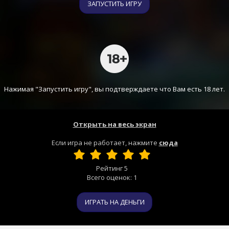
ЗАПУСТИТЬ ИГРУ
Нажимая "Запустить игру", вы подтверждаете что Вам есть 18 лет.
Открыть на весь экран
Если игра не работает, нажмите
сюда
Рейтинг
5
Всего оценок:
1
ИГРАТЬ НА ДЕНЬГИ