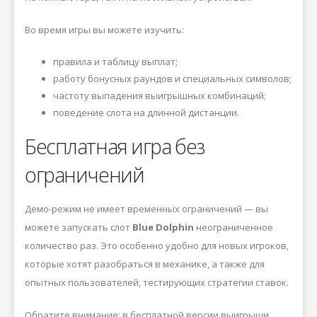
Во время игры вы можете изучить:
правила и таблицу выплат;
работу бонусных раундов и специальных символов;
частоту выпадения выигрышных комбинаций;
поведение слота на длинной дистанции.
Бесплатная игра без
ограничений
Демо-режим не имеет временных ограничений — вы
можете запускать слот
Blue Dolphin
неограниченное
количество раз. Это особенно удобно для новых игроков,
которые хотят разобраться в механике, а также для
опытных пользователей, тестирующих стратегии ставок.
Обратите внимание: в бесплатной версии выигрыши