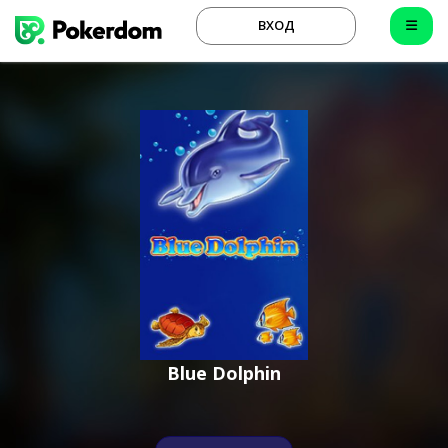
ВХОД
Blue Dolphin