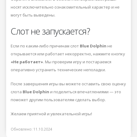
носят исключительно ознакомительный характер и не
могут быть выведены.
Слот не запускается?
Если по каким-либо причинам слот
Blue Dolphin
не
открывается или работает некорректно, нажмите кнопку
«Не работает»
. Мы проверим игру и постараемся
оперативно устранить технические неполадки.
После завершения игры вы можете оставить свою оценку
слота
Blue Dolphin
и поделиться впечатлениями — это
поможет другим пользователям сделать выбор.
Желаем приятной и увлекательной игры!
Обновлено:
11.10.2024