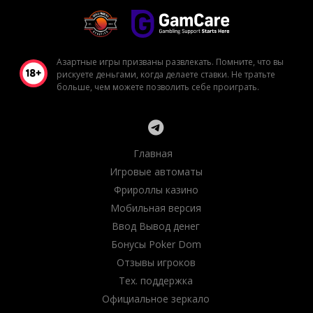
Азартные игры призваны развлекать. Помните, что вы
рискуете деньгами, когда делаете ставки. Не тратьте
больше, чем можете позволить себе проиграть.
Главная
Игровые автоматы
Фрироллы казино
Мобильная версия
Ввод Вывод денег
Бонусы Poker Dom
Отзывы игроков
Тех. поддержка
Официальное зеркало