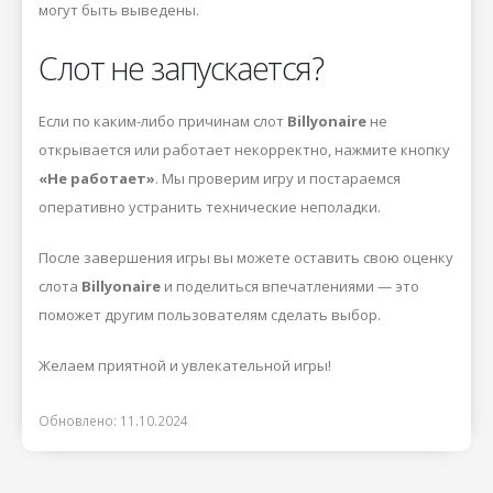
могут быть выведены.
Слот не запускается?
Если по каким-либо причинам слот
Billyonaire
не
открывается или работает некорректно, нажмите кнопку
«Не работает»
. Мы проверим игру и постараемся
оперативно устранить технические неполадки.
После завершения игры вы можете оставить свою оценку
слота
Billyonaire
и поделиться впечатлениями — это
поможет другим пользователям сделать выбор.
Желаем приятной и увлекательной игры!
Обновлено:
11.10.2024