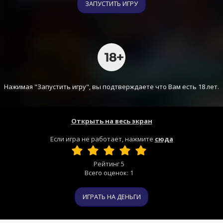
ЗАПУСТИТЬ ИГРУ
Нажимая "Запустить игру", вы подтверждаете что Вам есть 18 лет.
Открыть на весь экран
Если игра не работает, нажмите
сюда
Рейтинг
5
Всего оценок:
1
ИГРАТЬ НА ДЕНЬГИ