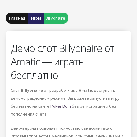
Главная
Игры
Billyonaire
Демо слот Billyonaire от
Amatic — играть
бесплатно
Слот
Billyonaire
от разработчика
Amatic
доступен в
демонстрационном режиме. Вы можете запустить игру
бесплатно на сайте
Poker Dom
без регистрации и без
пополнения счёта.
Демо-версия позволяет полностью ознакомиться с
игровым процессом, механикой, бонусными функциями и