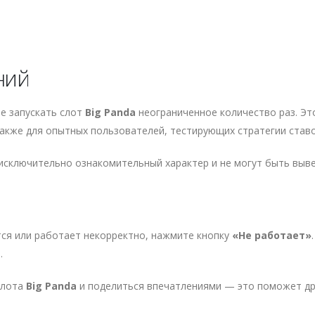
ний
е запускать слот
Big Panda
неограниченное количество раз. Эт
также для опытных пользователей, тестирующих стратегии ставо
исключительно ознакомительный характер и не могут быть выв
ся или работает некорректно, нажмите кнопку
«Не работает»
.
слота
Big Panda
и поделиться впечатлениями — это поможет д