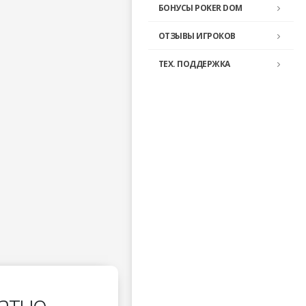
БОНУСЫ POKER DOM
ОТЗЫВЫ ИГРОКОВ
ТЕХ. ПОДДЕРЖКА
латно