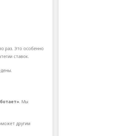
о раз. Это особенно
тегии ставок.
едены.
аботает»
. Мы
оможет другим