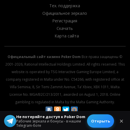
Тех. поддержка
Официальное зеркало
Регистрация
Скачать
Карта сайта
Официальный сайт казино Poker Dom
Все права защищены ©
2001-2026, Rational Intellectual Holdings Limited. All rights reserved. This
website is operated by TSG Interactive Gaming Europe Limited, a
company registered in Malta under No. C54266, with registered office at
Villa Seminia, 8, Sir Temi Zammit Avenue, Ta’ Xbiex, XBX 1011, Malta.
License No. MGA/B2C/213/2011, awarded on August 1, 2018. Online
gambling is regulated in Malta by the Malta Gaming Authority.
Не потеряйте доступ к Poker Dom
© 2026 All rights reserved.
✕
Открыть
Рабочие зеркала и бонусы - в нашем
Telegram-боте