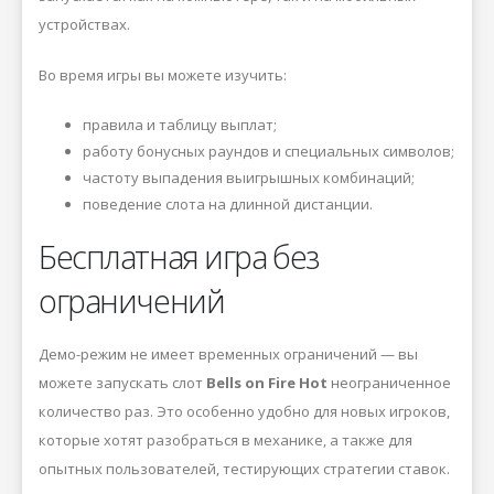
устройствах.
Во время игры вы можете изучить:
правила и таблицу выплат;
работу бонусных раундов и специальных символов;
частоту выпадения выигрышных комбинаций;
поведение слота на длинной дистанции.
Бесплатная игра без
ограничений
Демо-режим не имеет временных ограничений — вы
можете запускать слот
Bells on Fire Hot
неограниченное
количество раз. Это особенно удобно для новых игроков,
которые хотят разобраться в механике, а также для
опытных пользователей, тестирующих стратегии ставок.