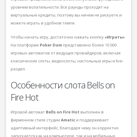
уровнем волатильности. Все раунды проходят на
виртуальные кредиты, поэтому вы ничем не рискуете и
можете играть в удобном темпе.
Чтобы начать игру, достаточно нажать кнопку
«Играть»
.
На платформе
Poker Dom
представлено более 10 000
игровых автоматов от ведущих провайдеров, включая
классические слоты, видеослоты, настольные игры и live-
раздел.
Особенности слота Bells on
Fire Hot
Игровой автомат
Bells on Fire Hot
выполнен в
фирменном стиле студии
Amatic
и поддерживает
адаптивный интерфейс, благодаря чему он корректно
запускается как на компьютере, так и на мобильных