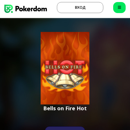
ВХОД
Bells on Fire Hot