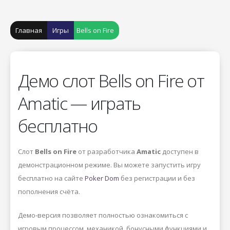
Главная
Игры
Bells on Fire
Демо слот Bells on Fire от
Amatic — играть
бесплатно
Слот
Bells on Fire
от разработчика
Amatic
доступен в
демонстрационном режиме. Вы можете запустить игру
бесплатно на сайте
Poker Dom
без регистрации и без
пополнения счёта.
Демо-версия позволяет полностью ознакомиться с
игровым процессом, механикой, бонусными функциями и