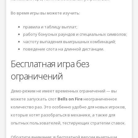
Во время игры вы можете изучить:
правила и таблицу выплат;
работу бонусных раундов и специальных символов;
частоту выпадения выигрышных комбинаций;
поведение слота на длинной дистанции.
Бесплатная игра без
ограничений
Демо-режим не имеет временных ограничений — вы
можете запускать слот
Bells on Fire
неограниченное
количество раз. Это особенно удобно для новых игроков,
которые хотят разобраться в механике, а также для
опытных пользователей, тестирующих стратегии ставок.
Обратите внимание: в бесплатной версии выигрыши