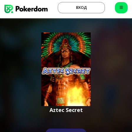
ВХОД
Aztec Secret