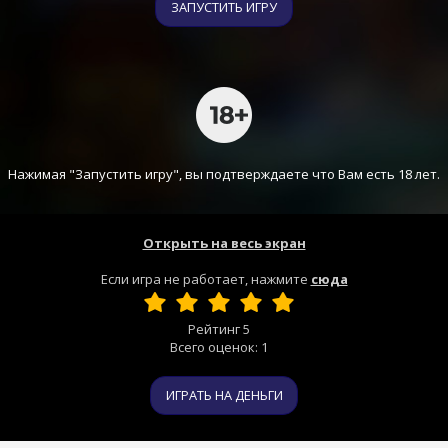
ЗАПУСТИТЬ ИГРУ
Нажимая "Запустить игру", вы подтверждаете что Вам есть 18 лет.
Открыть на весь экран
Если игра не работает, нажмите
сюда
Рейтинг
5
Всего оценок:
1
ИГРАТЬ НА ДЕНЬГИ