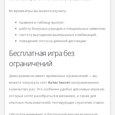
Во время игры вы можете изучить:
правила и таблицу выплат;
работу бонусных раундов и специальных символов;
частоту выпадения выигрышных комбинаций;
поведение слота на длинной дистанции.
Бесплатная игра без
ограничений
Демо-режим не имеет временных ограничений — вы
можете запускать слот
Aztec Secret
неограниченное
количество раз. Это особенно удобно для новых игроков,
которые хотят разобраться в механике, а также для
опытных пользователей, тестирующих стратегии ставок.
Обратите внимание: в бесплатной версии выигрыши