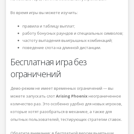
Во время игры вы можете изучить:
правила и таблицу выплат;
работу бонусных раундов и специальных символов;
частоту выпадения выигрышных комбинаций;
поведение слота на длинной дистанции.
Бесплатная игра без
ограничений
Демо-режим не имеет временных ограничений — вы
можете запускать слот
Arising Phoenix
неограниченное
количество раз. Это особенно удобно для новых игроков,
которые хотят разобраться в механике, а также для
опытных пользователей, тестирующих стратегии ставок.
Обратите внимание: в бесплатной версии выигрыши