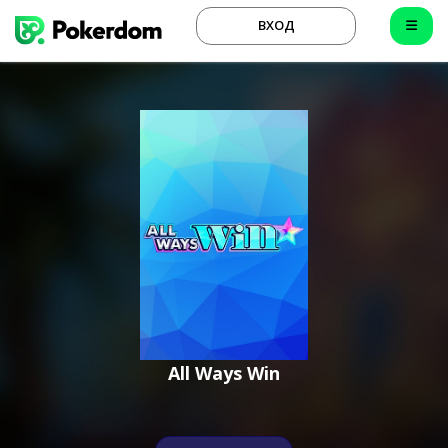
ВХОД
All Ways Win