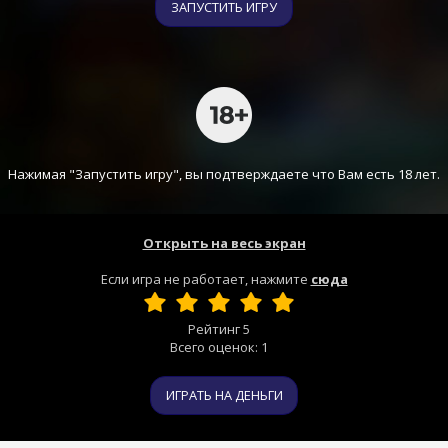
ЗАПУСТИТЬ ИГРУ
Нажимая "Запустить игру", вы подтверждаете что Вам есть 18 лет.
Открыть на весь экран
Если игра не работает, нажмите
сюда
Рейтинг
5
Всего оценок:
1
ИГРАТЬ НА ДЕНЬГИ