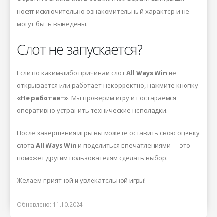
носят исключительно ознакомительный характер и не
могут быть выведены.
Слот не запускается?
Если по каким-либо причинам слот
All Ways Win
не
открывается или работает некорректно, нажмите кнопку
«Не работает»
. Мы проверим игру и постараемся
оперативно устранить технические неполадки.
После завершения игры вы можете оставить свою оценку
слота
All Ways Win
и поделиться впечатлениями — это
поможет другим пользователям сделать выбор.
Желаем приятной и увлекательной игры!
Обновлено:
11.10.2024