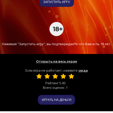
ЗАПУСТИТЬ ИГРУ
Нажимая "Запустить игру", вы подтверждаете что Вам есть 18 лет.
Открыть на весь экран
Если игра не работает, нажмите
сюда
Рейтинг
5.00
Всего оценок:
1
ИГРАТЬ НА ДЕНЬГИ