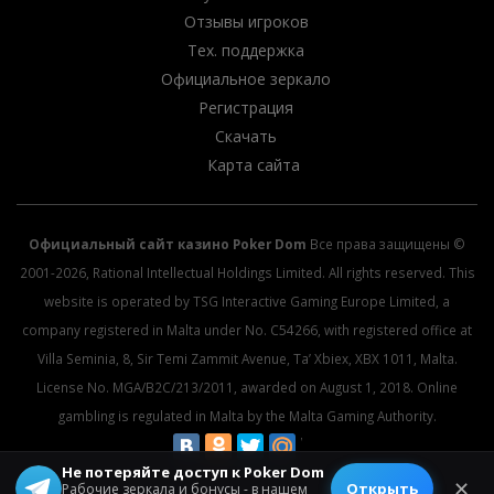
Отзывы игроков
Тех. поддержка
Официальное зеркало
Регистрация
Скачать
Карта сайта
Официальный сайт казино Poker Dom
Все права защищены ©
2001-2026, Rational Intellectual Holdings Limited. All rights reserved. This
website is operated by TSG Interactive Gaming Europe Limited, a
company registered in Malta under No. C54266, with registered office at
Villa Seminia, 8, Sir Temi Zammit Avenue, Ta’ Xbiex, XBX 1011, Malta.
License No. MGA/B2C/213/2011, awarded on August 1, 2018. Online
gambling is regulated in Malta by the Malta Gaming Authority.
Не потеряйте доступ к Poker Dom
© 2026 All rights reserved.
✕
Открыть
Рабочие зеркала и бонусы - в нашем