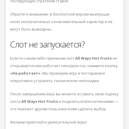
тестирующих стратегии ставок.
Обратите внимание: в бесплатной версии выигрыши
носят исключительно ознакомительный характер и не
могут быть выведены.
Слот не запускается?
Если по каким-либо причинам слот
All Ways Hot Fruits
не
открывается или работает некорректно, нажмите кнопку
«Не работает»
. Мы проверим игру и постараемся
оперативно устранить технические неполадки.
После завершения игры вы можете оставить свою оценку
слота
All Ways Hot Fruits
и поделиться впечатлениями —
это поможет другим пользователям сделать выбор.
Желаем приятной и увлекательной игры!