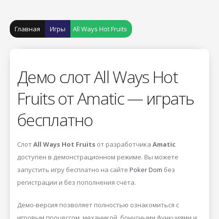
Главная
Игры
All Ways Hot Fruits
Демо слот All Ways Hot
Fruits от Amatic — играть
бесплатно
Слот
All Ways Hot Fruits
от разработчика
Amatic
доступен в демонстрационном режиме. Вы можете
запустить игру бесплатно на сайте
Poker Dom
без
регистрации и без пополнения счёта.
Демо-версия позволяет полностью ознакомиться с
игровым процессом, механикой, бонусными функциями и