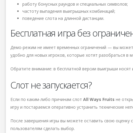
работу бонусных раундов и специальных символов;
частоту выпадения выигрышных комбинаций;
поведение слота на длинной дистанции.
Бесплатная игра без ограниче
Демо-режим не имеет временных ограничений — вы может
удобно для новых игроков, которые хотят разобраться в м
Обратите внимание: в бесплатной версии выигрыши носят 
Слот не запускается?
Если по каким-либо причинам слот
All Ways Fruits
не откры
игру и постараемся оперативно устранить технические неп
После завершения игры вы можете оставить свою оценку 
пользователям сделать выбор.