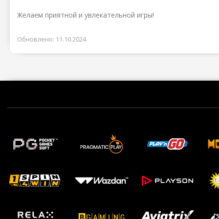
Желаем приятной и увлекательной игры!
Обновлено:
11.10.2024