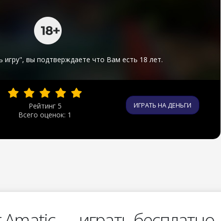
 игру", вы подтверждаете что Вам есть 18 лет.
ИГРАТЬ НА ДЕНЬГИ
Рейтинг
5
Всего оценок:
1
от Amatic — играть бесплатно