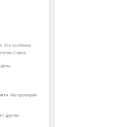
з. Это особенно
тегии ставок.
едены.
ает»
. Мы проверим
ет другим