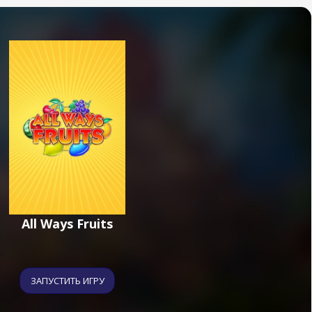
All Ways Fruits
ЗАПУСТИТЬ ИГРУ