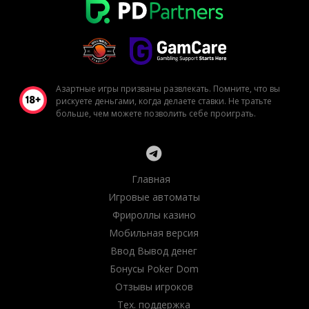
Азартные игры призваны развлекать. Помните, что вы
рискуете деньгами, когда делаете ставки. Не тратьте
больше, чем можете позволить себе проиграть.
Главная
Игровые автоматы
Фрироллы казино
Мобильная версия
Ввод Вывод денег
Бонусы Poker Dom
Отзывы игроков
Тех. поддержка