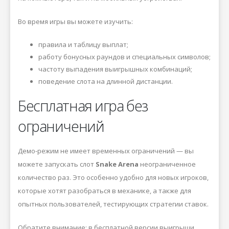
Во время игры вы можете изучить:
правила и таблицу выплат;
работу бонусных раундов и специальных символов;
частоту выпадения выигрышных комбинаций;
поведение слота на длинной дистанции.
Бесплатная игра без
ограничений
Демо-режим не имеет временных ограничений — вы
можете запускать слот
Snake Arena
неограниченное
количество раз. Это особенно удобно для новых игроков,
которые хотят разобраться в механике, а также для
опытных пользователей, тестирующих стратегии ставок.
Обратите внимание: в бесплатной версии выигрыши