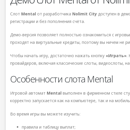
Слот
Mental
от разработчика
Nolimit City
доступен в дем
регистрации и без пополнения счёта.
Демо-версия позволяет полностью ознакомиться с игровы
проходят на виртуальные кредиты, поэтому вы ничем не ри
Чтобы начать игру, достаточно нажать кнопку
«Играть»
.
провайдеров, включая классические слоты, видеослоты, нас
Особенности слота Mental
Игровой автомат
Mental
выполнен в фирменном стиле ст
корректно запускается как на компьютере, так и на мобиль
Во время игры вы можете изучить:
правила и таблицу выплат;