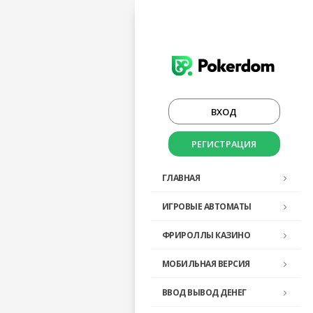
ВХОД
РЕГИСТРАЦИЯ
ГЛАВНАЯ
ИГРОВЫЕ АВТОМАТЫ
ФРИРОЛЛЫ КАЗИНО
МОБИЛЬНАЯ ВЕРСИЯ
ВВОД ВЫВОД ДЕНЕГ