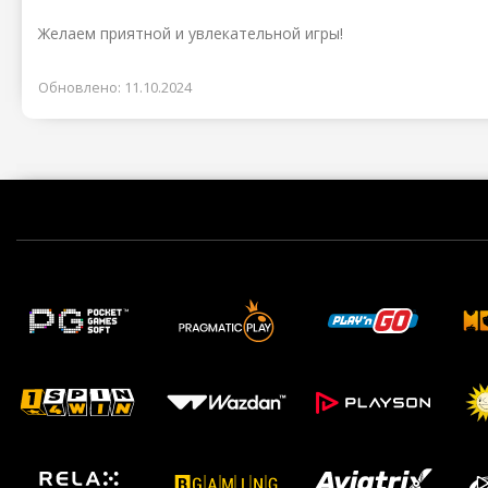
Желаем приятной и увлекательной игры!
Обновлено:
11.10.2024