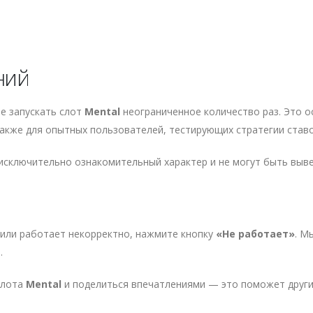
ний
е запускать слот
Mental
неограниченное количество раз. Это о
также для опытных пользователей, тестирующих стратегии ставо
исключительно ознакомительный характер и не могут быть выв
или работает некорректно, нажмите кнопку
«Не работает»
. М
.
слота
Mental
и поделиться впечатлениями — это поможет друг