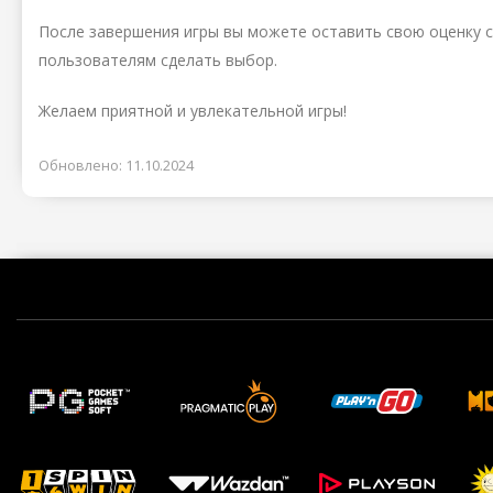
После завершения игры вы можете оставить свою оценку 
пользователям сделать выбор.
Желаем приятной и увлекательной игры!
Обновлено:
11.10.2024