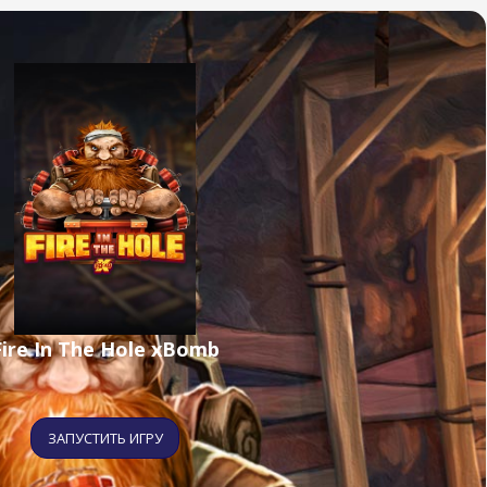
Fire In The Hole xBomb
ЗАПУСТИТЬ ИГРУ