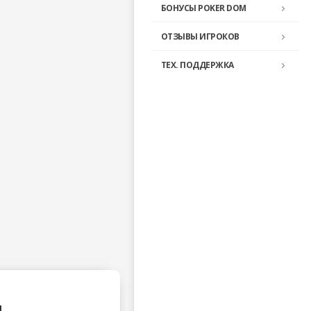
БОНУСЫ POKER DOM
ОТЗЫВЫ ИГРОКОВ
ТЕХ. ПОДДЕРЖКА
ь