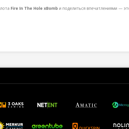
слота
Fire In The Hole xBomb
и поделиться впечатлениями — эт