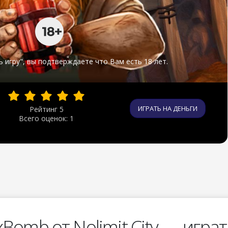
 игру", вы подтверждаете что Вам есть 18 лет.
ИГРАТЬ НА ДЕНЬГИ
Рейтинг
5
Всего оценок:
1
 xBomb от Nolimit City — играт