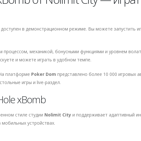
доступен в демонстрационном режиме. Вы можете запустить иг
м процессом, механикой, бонусными функциями и уровнем волат
скуете и можете играть в удобном темпе.
 На платформе
Poker Dom
представлено более 10 000 игровых 
тольные игры и live-раздел.
 Hole xBomb
енном стиле студии
Nolimit City
и поддерживает адаптивный ин
а мобильных устройствах.