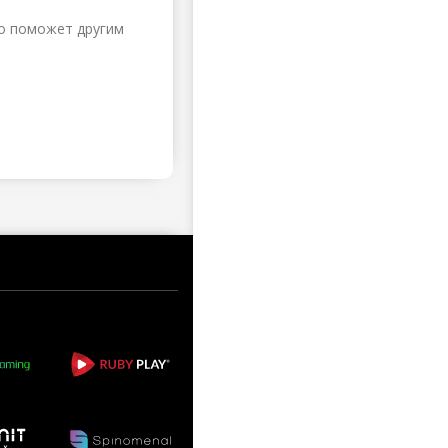
о поможет другим